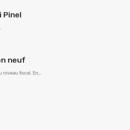
i Pinel
…
on neuf
 niveau fiscal. En…